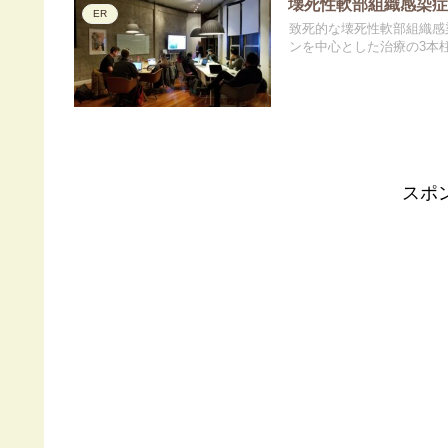
壊死性軟部組織感染症(Necrot
ER
致死的な壊死性軟部組織感染症
ンを中心とした治療の3本
スポ