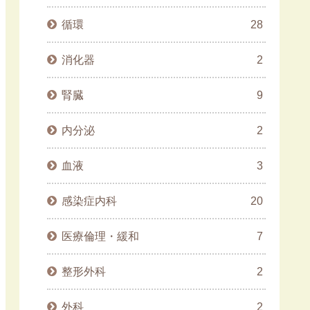
循環
28
消化器
2
腎臓
9
内分泌
2
血液
3
感染症内科
20
医療倫理・緩和
7
整形外科
2
外科
2