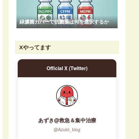
緑膿菌カバーで抗菌薬は何を選択するか
Xやってます
Official X (Twitter)
あずき@救急＆集中治療
@Azukii_blog