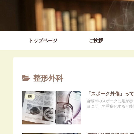
トップページ
ご挨拶
整形外科
「スポーク外傷」っ
ER
自転車のスポークに足が巻
目に反して重症化する可能