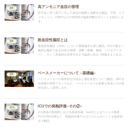
高アンモニア血症の管理
ER
肝不全に伴う高アンモニア血症の病態と治療法を解説。下剤、リフ
ァキシミン、CRRTなどの有効性や臨床判断のポイントを紹介しま
す。
敗血症性脳症とは
ER
敗血症性脳症（SAE）について最新論文を基に解説。ICUで最も一
般的な脳症であるSAEの病態、診断（画像、脳波、バイオマーカ
ー）、そして具体的な管理方法まで臨床に役立つ情報をまとめまし
た。
ペースメーカーについて ~基礎編~
ER
ペースメーカーの基本的な仕組みと適応疾患について解説。洞不全
症候群や房室ブロックなど、ペースメーカーが必要な状況とその役
割を詳しく説明します。
ICUでの発熱評価~その②~
ICU
ICU患者の発熱時における血液培養、NAATによるウイルス検査、
PCT/CRP活用など、実践的評価アルゴリズムとポイントを臨床視
点で解説。