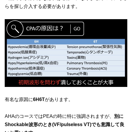
らを探し介入する必要があります。
有名な原因に
6H6T
があります。
AHAのコースではPEAの時に特に強調されますが、
別に
Shockable波形のとき(VF/pulseless VT)でも意識して良