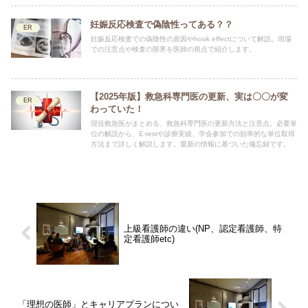
妊娠反応検査で偽陰性ってある？？
ER
妊娠反応検査での偽陰性の原因やhook effectについて解説。現場
での注意点や検査の限界を医師の視点で紹介します。
【2025年版】救急科専門医の更新、実は〇〇が変
ER
わっていた！
現役救急医がまとめる、救急科専門医の更新方法と注意点。必要単
位の解説から、E-testや診療実績、学会参加での効率的な単位取得
方法まで詳しく解説します。最新の情報に基づいた備忘録です。
上級看護師の違い(NP、認定看護師、特
定看護師etc)
「理想の医師」とキャリアプランについ