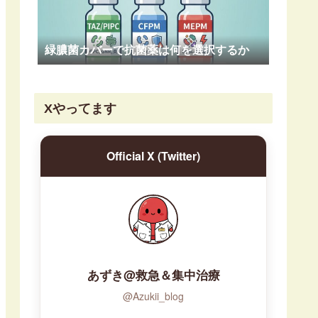
緑膿菌カバーで抗菌薬は何を選択するか
Xやってます
Official X (Twitter)
あずき@救急＆集中治療
@Azukii_blog