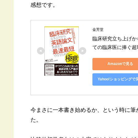
感想です。
金芳堂
臨床研究立ち上げか
ての臨床医に捧ぐ超
Amazonで見る
Yahoo!ショッピングで
今まさに一本書き始めるか、という時に筆
た。