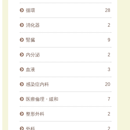
循環
28
消化器
2
腎臓
9
内分泌
2
血液
3
感染症内科
20
医療倫理・緩和
7
整形外科
2
外科
2