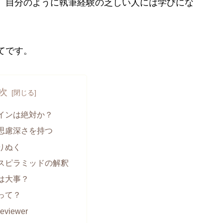
、自分のように執筆経験の乏しい人には学びにな
てです。
次
インは絶対か？
思慮深さを持つ
りぬく
スピラミッドの解釈
は大事？
って？
eviewer