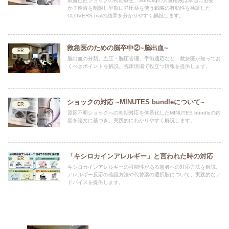
敗血症性ショックの初期蘇生、30ml/kgの大量輸液は本当に必要
か？輸液を制限し早期に昇圧薬を使う戦略の有効性を検証した
CLOVERS trialの結果を分かりやすく解説します。
救急医のための脳卒中②~脳出血~
ER
脳出血の分類、血圧・脳圧管理、手術適応など、救急医が知ってお
くべきポイントを解説。臨床現場で役立つ情報を提供します。
ショックの対応 ~MINUTES bundleについて~
ER
原因不明ショックへの初期対応を体系化したMINUTES bundleの内
容を論文に基づき、実践的にわかりやすく解説します。
「キシロカインアレルギー」と言われた時の対応
ER
キシロカインアレルギーの可能性がある患者への対応方法を解説。
アレルギー反応の確認方法や代替薬の選択肢について、実践的なア
ドバイスを提供します。