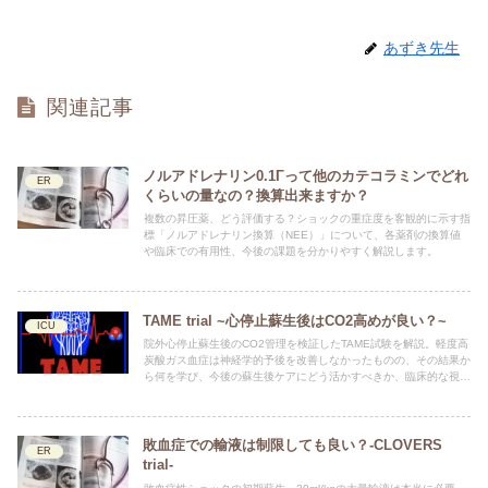
あずき先生
関連記事
ノルアドレナリン0.1Γって他のカテコラミンでどれ
ER
くらいの量なの？換算出来ますか？
複数の昇圧薬、どう評価する？ショックの重症度を客観的に示す指
標「ノルアドレナリン換算（NEE）」について、各薬剤の換算値
や臨床での有用性、今後の課題を分かりやすく解説します。
TAME trial ~心停止蘇生後はCO2高めが良い？~
ICU
院外心停止蘇生後のCO2管理を検証したTAME試験を解説。軽度高
炭酸ガス血症は神経学的予後を改善しなかったものの、その結果か
ら何を学び、今後の蘇生後ケアにどう活かすべきか、臨床的な視点
で考察します。
敗血症での輸液は制限しても良い？-CLOVERS
ER
trial-