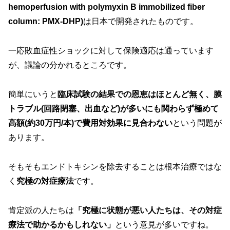
hemoperfusion with polymyxin B immobilized fiber
column: PMX-DHP)
は日本で開発されたものです。
一応敗血症性ショックに対して保険適応は通っています
が、議論の分かれるところです。
簡単にいうと
臨床試験の結果での恩恵はほとんど無く、膜
トラブル(回路閉塞、出血など)が多いにも関わらず極めて
高額(約30万円/本)で費用対効果に見合わない
という問題が
あります。
そもそもエンドトキシンを除去することは根本治療ではな
く
究極の対症療法
です。
肯定派の人たちは
「究極に状態が悪い人たちは、その対症
療法で助かるかもしれない」
という意見が多いですね。