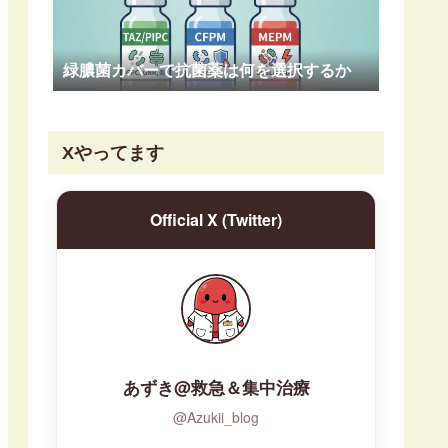
緑膿菌カバーで抗菌薬は何を選択するか
Xやってます
Official X (Twitter)
あずき@救急＆集中治療
@Azukii_blog