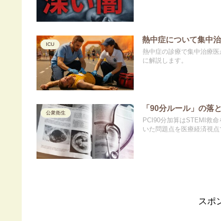
熱中症について集中
ICU
熱中症の診療で集中治療医
に解説します。
「90分ルール」の落と
公衆衛生
PCI90分加算はSTEMI
いた問題点を医療経済視点
スポ