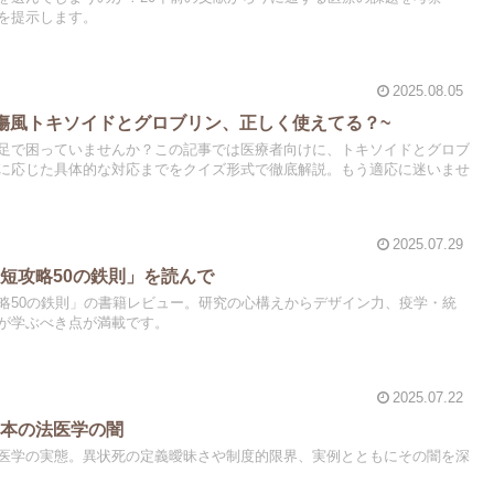
を提示します。
2025.08.05
傷風トキソイドとグロブリン、正しく使えてる？~
足で困っていませんか？この記事では医療者向けに、トキソイドとグロブ
に応じた具体的な対応までをクイズ形式で徹底解説。もう適応に迷いませ
2025.07.29
短攻略50の鉄則」を読んで
略50の鉄則」の書籍レビュー。研究の心構えからデザイン力、疫学・統
が学ぶべき点が満載です。
2025.07.22
日本の法医学の闇
医学の実態。異状死の定義曖昧さや制度的限界、実例とともにその闇を深