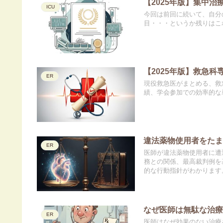
【2025年版】集中
ICU
今回は前回に続いて、自分
目・・・というか残りはこれ
【2025年版】救急
ER
現役救急医がまとめる、救急
績、学会参加での効率的な
違法薬物使用者をた
ER
医師が違法薬物使用者に遭
務との関係、最高裁判例を
的な行動指針がわかります
なぜ医師は無駄な治
ER
医師はなぜ効果のない治療