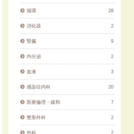
循環
28
消化器
2
腎臓
9
内分泌
2
血液
3
感染症内科
20
医療倫理・緩和
7
整形外科
2
外科
2