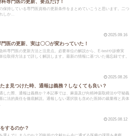
治療科専門医の更新、要点だけ！
の保持している専門医資格の更新条件をまとめていこうと思います。二つ
しか...
2025.09.16
科専門医の更新、実は〇〇が変わっていた！
科専門医の更新方法と注意点。必要単位の解説から、E-testや診療実
単位取得方法まで詳しく解説します。最新の情報に基づいた備忘録です。
2025.08.26
またま見つけた時、通報は義務？しなくても良い？
遇した際、通報は義務か？本記事では、麻薬及び向精神薬取締法や守秘義
基に法的責任を徹底解説。通報しない選択肢も含めた医師の裁量権と具体
。
2025.08.12
療をするのか？
を選んでしまうのか？20年前の文献から今に通ずる医療の課題を考察