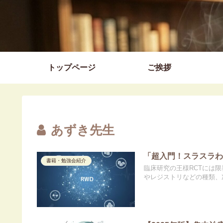
トップページ
ご挨拶
あずき先生
「超入門！スラスラわ
書籍・勉強会紹介
臨床研究の王様RCTには限
やレジストリなどの種類、