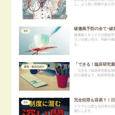
し、より良い医療のあり方
破傷風予防の全て~破
ER
破傷風トキソイドの供給不
リンの使い分け、年齢や傷
ん。
「できる！臨床研究最
書籍・勉強会紹介
「できる！臨床研究最短攻
計の基礎まで、臨床研究者
完全犯罪も容易？！
ER
ドラマとは異なる日本の法
掘りします。