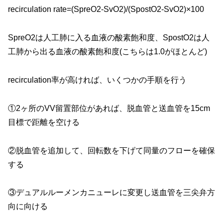
recirculation rate=(SpreO2-SvO2)/(SpostO2-SvO2)×100
SpreO2は人工肺に入る血液の酸素飽和度、SpostO2は人
工肺から出る血液の酸素飽和度(こちらは1.0がほとんど)
recirculation率が高ければ、いくつかの手順を行う
①2ヶ所のVV留置部位があれば、脱血管と送血管を15cm
目標で距離を空ける
②脱血管を追加して、回転数を下げて同量のフローを確保
する
③デュアルルーメンカニューレに変更し送血管を三尖弁方
向に向ける