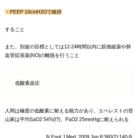
・PEEP 10cmH2Oで維持
すること
また、別途の目標としては12-24時間以内に筋弛緩薬や肺
血管拡張薬(NO)の離脱を行うこと
低酸素血症
人間は極度の低酸素に耐える能力があり、エベレストの登
山家は平均SaO2 54%(!?)、PaO2 25mmHgに耐えられる
N Engl J Med. 2009 Jan 8;360(2):140-9.