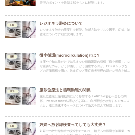
管理のポイントを最新文献をもとに解説します。
レジオネラ肺炎について
ER
レジオネラ肺炎の重要性を解説。診断方法やリスク因子、症状、治
療法について詳細に説明します。
微小循環(microcirculation)とは？
ER
血圧や心拍出量だけでは見えない組織灌流の指標「微小循環」。な
ぜ重要なのか、どう評価し、どう治療するのか。CO2ギャップな
どの評価指標を用い、敗血症など重症患者管理の新たな視点を解説
します。
腹臥位療法と循環動態の関係
ICU
腹臥位療法は循環動態にどう影響する？ARDSや右心不全との関
係、Proseva trialの結果などを基に、血行動態が改善するメカニズ
ムと、逆に悪化するケースについて論文を交えて解説します。
妊婦へ放射線検査ってしても大丈夫？
ER
妊娠中の放射線検査の安全性について、胎児への影響や被曝量、ガ