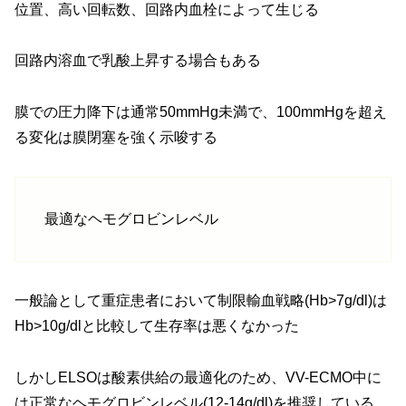
位置、高い回転数、回路内血栓によって生じる
回路内溶血で乳酸上昇する場合もある
膜での圧力降下は通常50mmHg未満で、100mmHgを超え
る変化は膜閉塞を強く示唆する
最適なヘモグロビンレベル
一般論として重症患者において制限輸血戦略(Hb>7g/dl)は
Hb>10g/dlと比較して生存率は悪くなかった
しかしELSOは酸素供給の最適化のため、VV-ECMO中に
は正常なヘモグロビンレベル(12-14g/dl)を推奨している