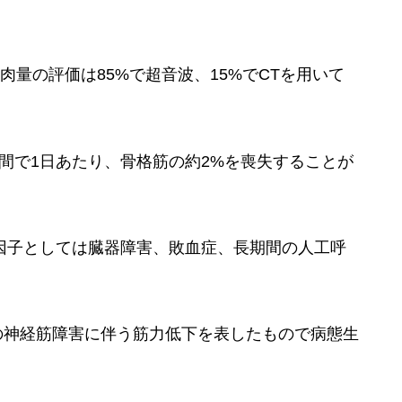
筋肉量の評価は85%で超音波、15%でCTを用いて
週間で1日あたり、骨格筋の約2%を喪失することが
AW)のリスク因子としては臓器障害、敗血症、長期間の人工呼
連の神経筋障害に伴う筋力低下を表したもので病態生