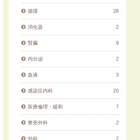
循環
28
消化器
2
腎臓
9
内分泌
2
血液
3
感染症内科
20
医療倫理・緩和
7
整形外科
2
外科
2