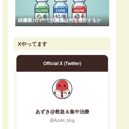
緑膿菌カバーで抗菌薬は何を選択するか
Xやってます
Official X (Twitter)
あずき@救急＆集中治療
@Azukii_blog