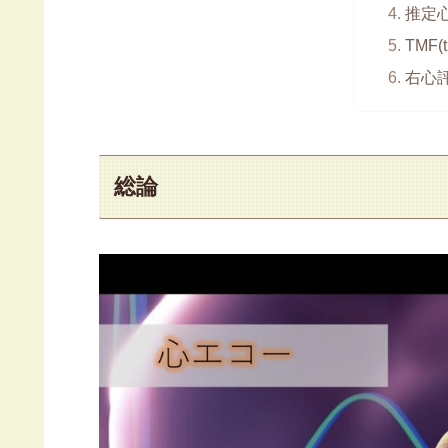
推定
TMF(tr
右心
総論