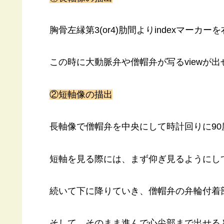
胸骨左縁第3(or4)肋間よりindexマーカ
この時に大動脈弁や僧帽弁が写るviewが
②短軸像の描出
長軸像で僧帽弁を中央にして時計回りに90
短軸を見る際には、まず仰ぎ見るようにし
続いて下に降りていき、僧帽弁の弁輪付着
そして、そのまま進んで心尖部まで出せる