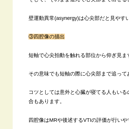
壁運動異常(asynergy)は心尖部だと
③四腔像の描出
短軸で心尖拍動を触れる部位から仰ぎ見ま
その意味でも短軸の際に心尖部まで追って
コツとしては意外と心臓が寝てる人もいる
合もあります。
四腔像はMRや後述するVTIの評価が行い