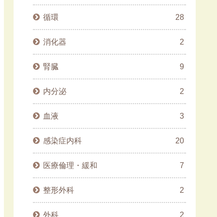
循環
28
消化器
2
腎臓
9
内分泌
2
血液
3
感染症内科
20
医療倫理・緩和
7
整形外科
2
外科
2