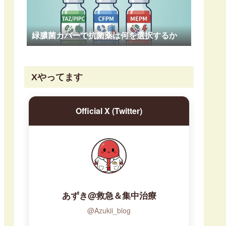
緑膿菌カバーで抗菌薬は何を選択するか
Xやってます
Official X (Twitter)
あずき@救急＆集中治療
@Azukii_blog