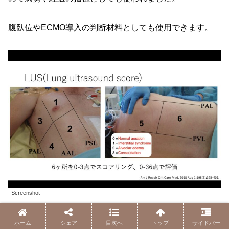
腹臥位やECMO導入の判断材料としても使用できます。
Screenshot
あるいは呼吸器離脱の評価にも使用されました。
ホーム
シェア
目次へ
トップ
サイドバー