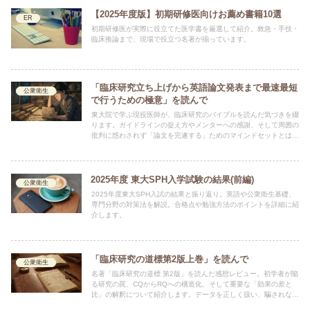
【2025年度版】初期研修医向けお薦め書籍10選
ER
初期研修医が実際に役立てた医学書を厳選して紹介。救急・手技・
臨床推論まで、現場で役立つ名著が揃っています。
「臨床研究立ち上げから英語論文発表まで最速最短
公衆衛生
で行うための極意」を読んで
東大院で学ぶ現役医師が、臨床研究のバイブルを読んだ気づきを綴
ります。ガイドラインの捉え方やメンターへの感謝、そして周囲の
批判に惑わされず「論文を完遂する」ためのマインドセットとは。
執筆の筆が止まっている若手医師へ贈るメッセージです。
2025年度 東大SPH入学試験の結果(前編)
公衆衛生
2025年度東大SPH入試の結果と振り返り。英語や公衆衛生基礎、
専門分野の対策法を解説。合格点や勉強方法のポイントを詳細に紹
介します。
「臨床研究の道標第2版上巻」を読んで
公衆衛生
名著「臨床研究の道標 第2版」を読んだ感想レビュー。初学者が陥
る研究の罠、CQからRQへの構造化、そして重要な「効果の差と
比」の解釈について紹介します。データを正しく扱い、騙されない
研究者になるための必読書。学び直したい方にもおすすめです。