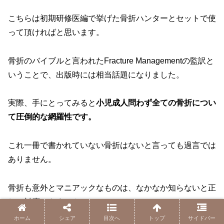
こちらは初期研修医編で挙げた骨折ハンターとセットで使
って頂ければと思います。
骨折のバイブルと言われたFracture Managementの監訳と
いうことで、出版時には相当話題になりました。
実際、手にとってみると
小児成人問わず全ての骨折につい
て圧倒的な網羅性です。
これ一冊で書かれていない骨折はないと言っても過言では
ありません。
骨折も意外とマニアックなものは、なかなか知らないと正
しい対応できません。
ホーム
シェア
目次へ
トップ
サイドバー