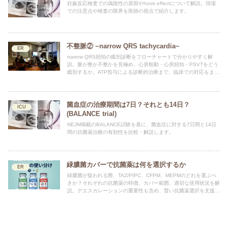
妊娠反応検査での偽陰性の原因やhook effectについて解説。現場
での注意点や検査の限界を医師の視点で紹介します。
不整脈② ~narrow QRS tachycardia~
ER
narrow QRS頻拍の鑑別診断をフローチャートで分かりやすく解
説。脈が整か不整かを見極め、心房粗動・心房頻拍・PSVTをどう
鑑別するか。ATP投与による診断的治療まで、臨床での対応をまと
めました。
菌血症の治療期間は7日？それとも14日？
ICU
(BALANCE trial)
NEJM掲載のBALANCE試験を基に、菌血症に対する7日間と14日
間の抗菌薬治療の有効性を比較・解説します。
緑膿菌カバーで抗菌薬は何を選択するか
ER
緑膿菌が疑われる際、TAZ/PIPC、CFPM、MEPMのどれを選ぶべ
きか？それぞれの抗菌薬の特徴、カバー範囲、適切な使用状況を解
説。デエスカレーションの重要性も含め、賢い抗菌薬選択を支援し
ます。